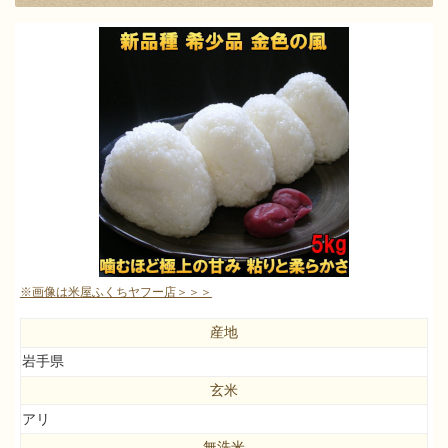
※画像は米屋ふくちヤフー店＞＞＞
産地
岩手県
玄米
アリ
無洗米