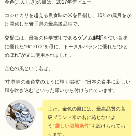
金色(こんじき)の風は、2017年デビュー。
コシヒカリを超える良食味の米を目指し、10年の歳月をか
け開発した岩手県の最高級品種で、
ゲノム解析
交配には、最新の科学技術である
を使い食味
に優れた“Hit1073”を母に、トータルバランに優れた“ひと
めぼれ”が父に使用されました。
金色の風という名は、
“中尊寺の金色堂のように輝く稲穂”・“日本の食事に新しい
風を吹き込む”といった願いから付けられています。
また、金色の風には、最高品質の高
級ブランド米の名に恥じないよ
う
“厳しい栽培条件”
も設けられてお
ります。