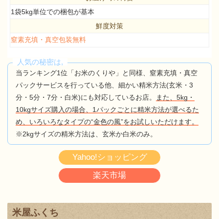
1袋5kg単位での梱包が基本
鮮度対策
窒素充填・真空包装無料
人気の秘密は,
当ランキング1位「お米のくりや」と同様、窒素充填・真空
パックサービスを行っている他、細かい精米方法(玄米・3
分・5分・7分・白米)にも対応しているお店。
また、5kg・
10kgサイズ購入の場合、1パックごとに精米方法が選べるた
め、いろいろなタイプの“金色の風”をお試しいただけます。
※2kgサイズの精米方法は、玄米か白米のみ。
Yahoo!ショッピング
楽天市場
米屋ふくち