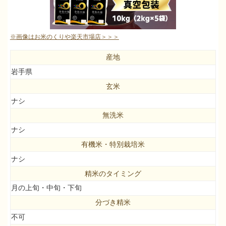
※画像はお米のくりや楽天市場店＞＞＞
産地
岩手県
玄米
ナシ
無洗米
ナシ
有機米・特別栽培米
ナシ
精米のタイミング
月の上旬・中旬・下旬
分づき精米
不可