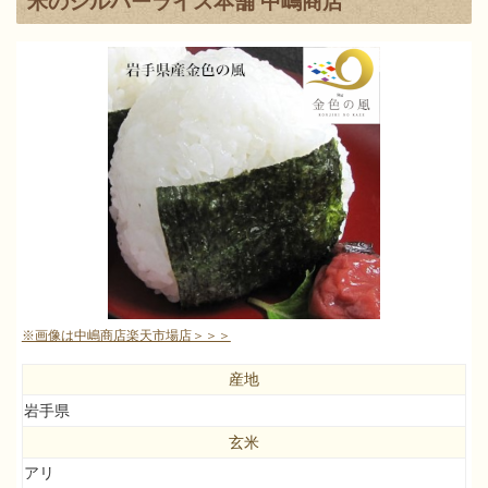
米のシルバーライス本舗 中嶋商店
※画像は中嶋商店楽天市場店＞＞＞
産地
岩手県
玄米
アリ