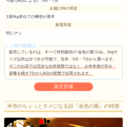
可能 (商品による)：5分・7分
お届け時の荷姿
1袋5kg単位での梱包が基本
鮮度対策
特にナシ
人気の秘密は,
販売しているのは、すべて特別栽培の“金色の風”のみ。2kgサ
イズ以外は分づきが可能で、玄米・5分・7分から選べます。
※このお店では完全な白米状態ではなく、お米本来の甘み・
栄養を残す7分から8分の状態で出荷されます。
楽天市場
米侍のちょっとタメになる話『金色の風』の特徴