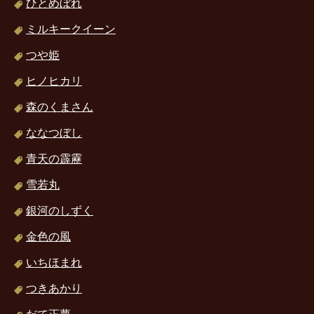
ひとめぼれ
ミルキークイーン
つや姫
ヒノヒカリ
森のくまさん
ななつぼし
青天の霹靂
雪若丸
銀河のしずく
金色の風
いちほまれ
つきあかり