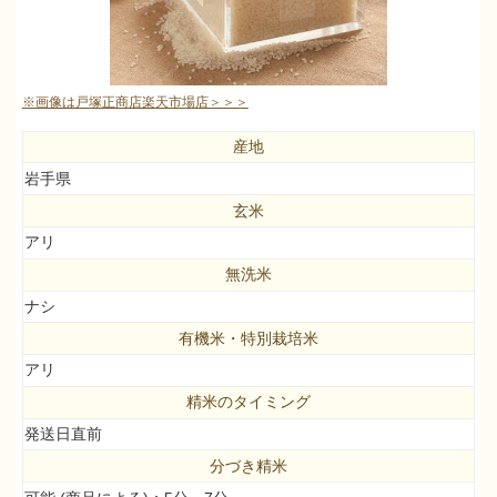
※画像は戸塚正商店楽天市場店＞＞＞
産地
岩手県
玄米
アリ
無洗米
ナシ
有機米・特別栽培米
アリ
精米のタイミング
発送日直前
分づき精米