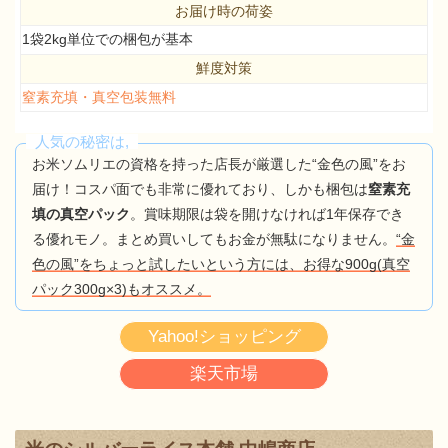
お届け時の荷姿
1袋2kg単位での梱包が基本
鮮度対策
窒素充填・真空包装無料
人気の秘密は,
お米ソムリエの資格を持った店長が厳選した“金色の風”をお
届け！コスパ面でも非常に優れており、しかも梱包は
窒素充
填の真空パック
。賞味期限は袋を開けなければ1年保存でき
る優れモノ。まとめ買いしてもお金が無駄になりません。
“金
色の風”をちょっと試したいという方には、お得な900g(真空
パック300g×3)もオススメ。
Yahoo!ショッピング
楽天市場