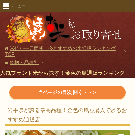
メニュー
米侍が一刀両断！今おすすめの米通販ランキング
TOP
銘柄・品種別
人気ブランド米から探す！金色の風通販ランキング
岩手県が誇る最高品種！金色の風を購入できるお
岩手県が誇る最高品種！金色の風を購入できるお
すすめ通販店
すすめ通販店
米侍のちょっとタメになる話『金色の風』の特徴
金色の風、いざ誕生へ