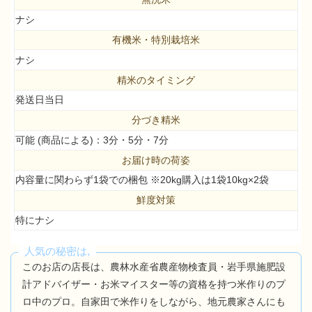
ナシ
有機米・特別栽培米
ナシ
精米のタイミング
発送日当日
分づき精米
可能 (商品による)：3分・5分・7分
お届け時の荷姿
内容量に関わらず1袋での梱包 ※20kg購入は1袋10kg×2袋
鮮度対策
特にナシ
人気の秘密は,
このお店の店長は、農林水産省農産物検査員・岩手県施肥設
計アドバイザー・お米マイスター等の資格を持つ米作りのプ
ロ中のプロ。自家田で米作りをしながら、地元農家さんにも