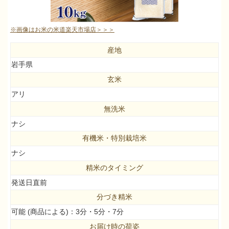
※画像はお米の米道楽天市場店＞＞＞
産地
岩手県
玄米
アリ
無洗米
ナシ
有機米・特別栽培米
ナシ
精米のタイミング
発送日直前
分づき精米
可能 (商品による)：3分・5分・7分
お届け時の荷姿