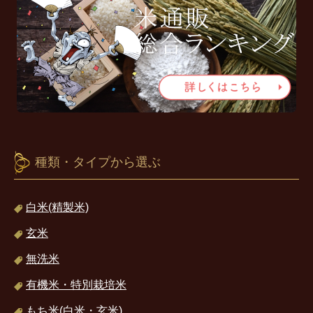
種類・タイプから選ぶ
白米(精製米)
玄米
無洗米
有機米・特別栽培米
もち米(白米・玄米)