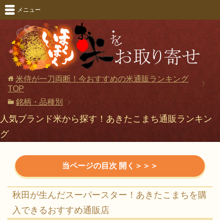
メニュー
米侍が一刀両断！今おすすめの米通販ランキング
TOP
銘柄・品種別
人気ブランド米から探す！あきたこまち通販ランキン
グ
秋田が生んだスーパースター！あきたこまちを購
秋田が生んだスーパースター！あきたこまちを購
入できるおすすめ通販店
入できるおすすめ通販店
米侍のちょっとタメになる話『あきたこまち』の