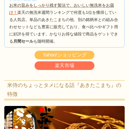
お米の旨みをしっかり残す製法で、おいしい無洗米をお届
け！
楽天の無洗米週間ランキングで何度も1位を獲得してい
る人気店。単品のあきたこまちの他、別の銘柄米との組み合
わせセットなども豊富に販売しており、食べ比べやギフト用
に好評を得ています。かなりお得な値段で商品をゲットでき
る
月間セール
も随時開催。
Yahoo!ショッピング
楽天市場
米侍のちょっとタメになる話『あきたこまち』の
特徴