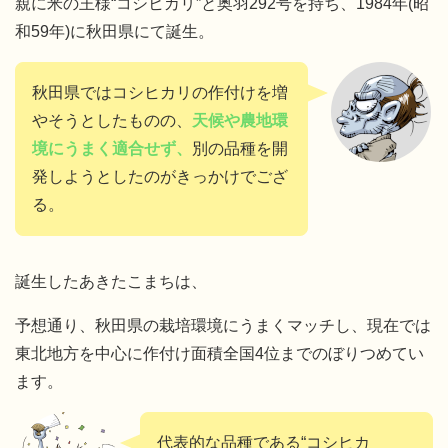
親に米の王様“コシヒカリ”と奥羽292号を持ち、1984年(昭
和59年)に秋田県にて誕生。
秋田県ではコシヒカリの作付けを増
やそうとしたものの、
天候や農地環
境にうまく適合せず、
別の品種を開
発しようとしたのがきっかけでござ
る。
誕生したあきたこまちは、
予想通り、秋田県の栽培環境にうまくマッチし、現在では
東北地方を中心に作付け面積全国4位までのぼりつめてい
ます。
代表的な品種である“コシヒカ