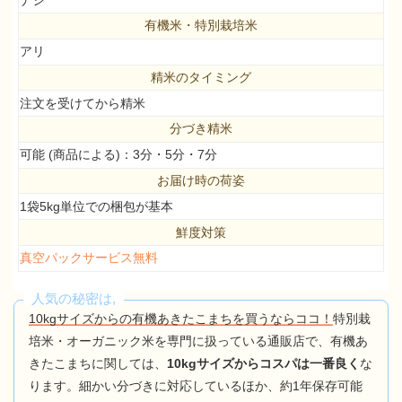
有機米・特別栽培米
アリ
精米のタイミング
注文を受けてから精米
分づき精米
可能 (商品による)：3分・5分・7分
お届け時の荷姿
1袋5kg単位での梱包が基本
鮮度対策
真空パックサービス無料
人気の秘密は,
10kgサイズからの有機あきたこまちを買うならココ！
特別栽
培米・オーガニック米を専門に扱っている通販店で、有機あ
きたこまちに関しては、
10kgサイズからコスパは一番良く
な
ります。細かい分づきに対応しているほか、約1年保存可能