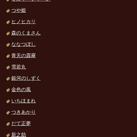
つや姫
ヒノヒカリ
森のくまさん
ななつぼし
青天の霹靂
雪若丸
銀河のしずく
金色の風
いちほまれ
つきあかり
だて正夢
新之助